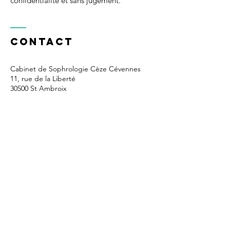
confidentialité et sans jugement.
Contact
Cabinet de Sophrologie Cèze Cévennes
11, rue de la Liberté
30500 St Ambroix
Tel :
07.49.10.06.10
Email :
sophrologie.florence
@gmail.com
- Relaxation - détente - zen - stress -
respiration Alès