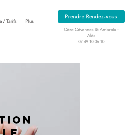
Prendre Rendez-vous
 / Tarifs
Plus
Cèze Cévennes St Ambroix -
Alès
07 49 10 06 10
e
ATION
ALE