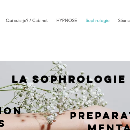
Qui suis-je? / Cabinet
HYPNOSE
Sophrologie
Séance
La sophrologi
ION
PREPAR
S
MENT