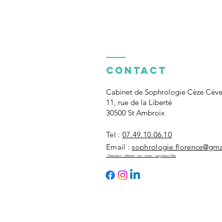
Contact
Cabinet de Sophrologie Cèze Cév
11, rue de la Liberté
30500 St Ambroix
Tel :
07.49.10.06.10
Email :
sophrologie.florence
@gma
- Relaxation - détente - zen - stress -
respiration Alès