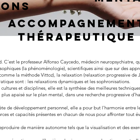
iONS
Accompagnemen
Thérapeutique
. C’est le professeur Alfonso Caycedo, médecin neuropsychiatre, qu
losophiques (la phénoménologie), scientifiques ainsi que sur des ap
 (comme la méthode Vittoz), la relaxation (relaxation progressive de
ratique sont : les relaxations dynamiques et les sophronisations.
cultures et disciplines, elle est la synthèse des meilleures techniqu
 plus apaisé sur le plan mental, dans une recherche progressive d’har
 de développement personnel, elle a pour but l'harmonie entre le c
urces et capacités présentes en chacun de nous pour affronter tout 
 à reproduire de manière autonome tels que la visualisation et des exer