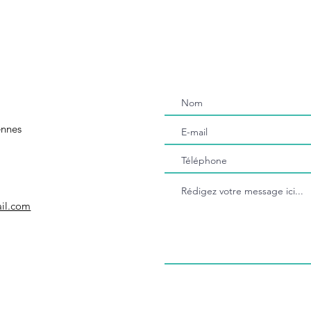
ennes
il.com