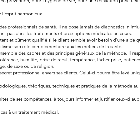
, en prévention, pour l’hygiène de vie, pour une relaxation ponctuell
 l'esprit harmonieux
es professionnels de santé. Il ne pose jamais de diagnostics, n’infl
ient pas dans les traitements et prescriptions médicales en cours.
tent et dûment qualifié si le client semble avoir besoin d’une aide q
alisme son rôle complémentaire aux les métiers de la santé.
nsemble des cadres et des principes généraux de la méthode. Il respe
olérance, humilité, prise de recul, tempérance, lâcher prise, patienc
âge, de sexe ou de religion.
ecret professionnel envers ses clients. Celui-ci pourra être levé un
dologiques, théoriques, techniques et pratiques de la méthode au tr
mites de ses compétences, à toujours informer et justifier ceux-ci aupr
 cas à un traitement médical.